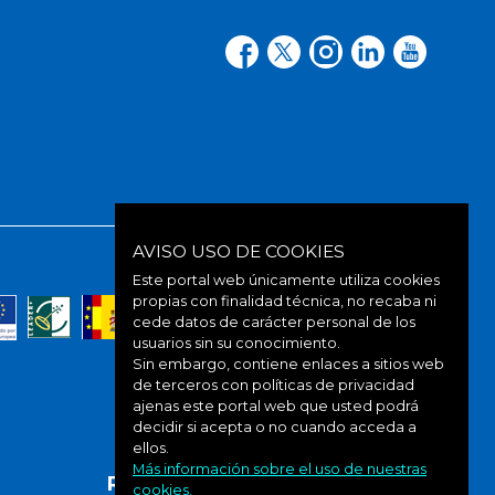
AVISO USO DE COOKIES
Este portal web únicamente utiliza cookies
Colabora:
propias con finalidad técnica, no recaba ni
cede datos de carácter personal de los
usuarios sin su conocimiento.
Sin embargo, contiene enlaces a sitios web
de terceros con políticas de privacidad
ajenas este portal web que usted podrá
decidir si acepta o no cuando acceda a
ellos.
Más información sobre el uso de nuestras
RECURSOS MULTIMEDIA
cookies.