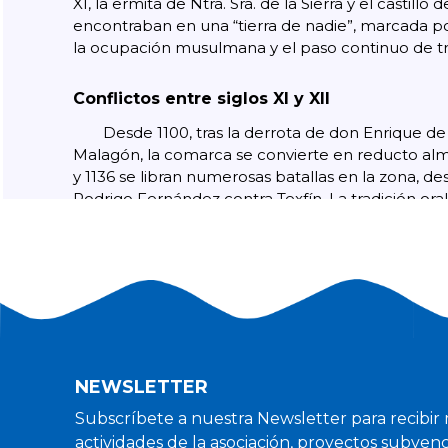
XI, la ermita de Ntra. Sra. de la Sierra y el castillo d
encontraban en una “tierra de nadie”, marcada p
la ocupación musulmana y el paso continuo de tro
Conflictos entre siglos XI y XII
Desde 1100, tras la derrota de don Enrique d
Malagón, la comarca se convierte en reducto almo
y 1136 se libran numerosas batallas en la zona, d
Rodrigo Fernández contra Texfín. La tradición oral
hechos el posible traslado de la primitiva imagen 
Tradiciones locales afirman que la imagen de
movida durante las retiradas musulmanas, a
versiones carecen de prueba documental.
Concesiones, litigios y órdenes militares
NEWSLETTER
En 1147 parte del término de Villarrubia se en
Subscríbete a nuestra Newsletter para recibir 
de Monte Gaudio, confirmada por bula en 1180. 
actividades de la asociación, proyectos subvenc