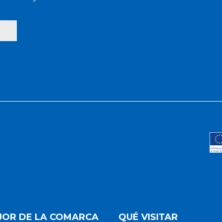
al el castillo de
ites y posesiones,
1158, la zona vive
órdenes fijan una
onocibles.
raron choques
ue vendida al
 el santuario como
stra que la
vo, ligado a la
JOR DE LA COMARCA
QUÉ VISITAR