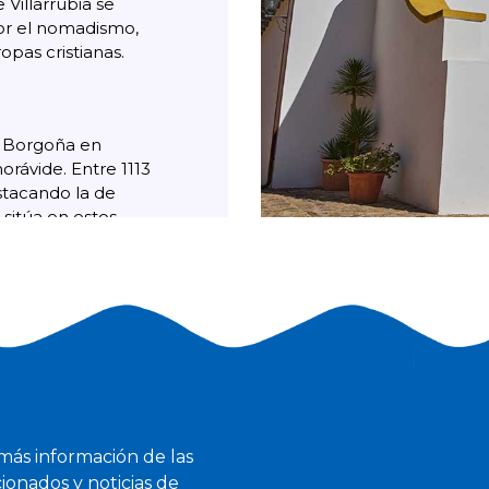
e Villarrubia se
or el nomadismo,
pas cristianas.
e Borgoña en
rávide. Entre 1113
estacando la de
 sitúa en estos
de la Virgen.
 la Virgen fue
unque estas
trega a la Orden
más información de las
Sin embargo, un
ionados y noticias de