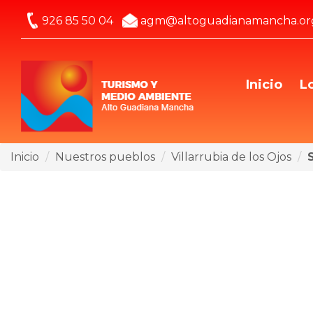
926 85 50 04
agm@altoguadianamancha.or
Inicio
L
Inicio
Nuestros pueblos
Villarrubia de los Ojos