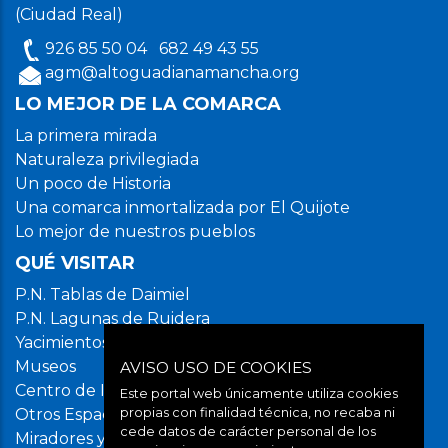
(Ciudad Real)
926 85 50 04
682 49 43 55
agm@altoguadianamancha.org
LO MEJOR DE LA COMARCA
La primera mirada
Naturaleza privilegiada
Un poco de Historia
Una comarca inmortalizada por El Quijote
Lo mejor de nuestros pueblos
QUÉ VISITAR
P.N. Tablas de Daimiel
P.N. Lagunas de Ruidera
Yacimientos arqueológicos
Museos
AVISO USO DE COOKIES
Centro de Interpretación del Agua. SAVIA
Este portal web únicamente utiliza cookies
propias con finalidad técnica, no recaba ni
Otros Espacios Naturales
cede datos de carácter personal de los
Miradores y Áreas Recreativas