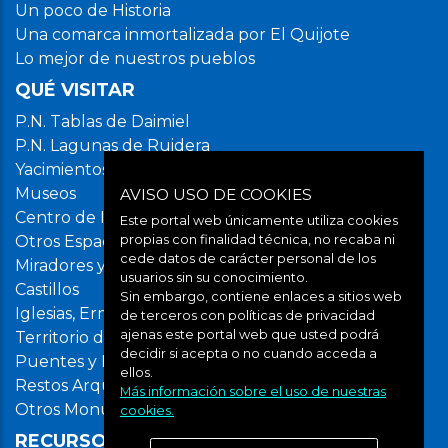
Un poco de Historia
Una comarca inmortalizada por El Quijote
Lo mejor de nuestros pueblos
QUÉ VISITAR
P.N. Tablas de Daimiel
P.N. Lagunas de Ruidera
Yacimientos arqueológicos
Museos
AVISO USO DE COOKIES
Centro de Interpretación del Agua. SAVIA
Este portal web únicamente utiliza cookies
propias con finalidad técnica, no recaba ni
Otros Espacios Naturales
cede datos de carácter personal de los
Miradores y Áreas Recreativas
usuarios sin su conocimiento.
Castillos
Sin embargo, contiene enlaces a sitios web
Iglesias, Ermitas y Conventos
de terceros con políticas de privacidad
ajenas este portal web que usted podrá
Territorio de museos
decidir si acepta o no cuando acceda a
Puentes y Molinos
ellos.
Restos Arqueológicos
Más información sobre el uso de nuestras
Otros Monumentos de Interés
cookies.
RECURSOS MULTIMEDIA