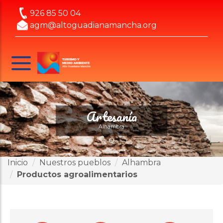
926 85 50 04
agm@altoguadianamancha.org
Artesanía
Alhambra
Inicio
Nuestros pueblos
Alhambra
Productos agroalimentarios